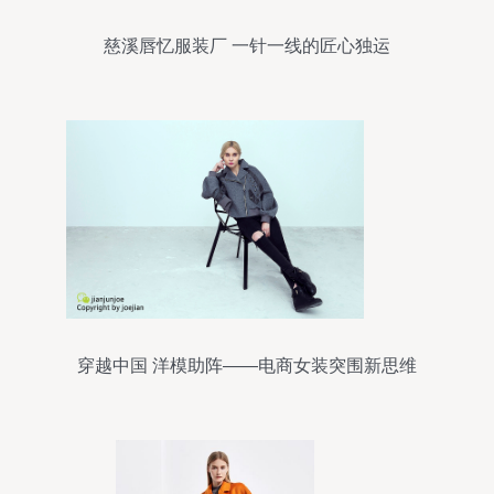
慈溪唇忆服装厂 一针一线的匠心独运
穿越中国 洋模助阵——电商女装突围新思维